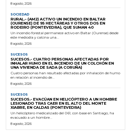
8 agosto, 2026
SOCIEDAD
RURAL.- (AM2) ACTIVO UN INCENDIO EN BALTAR
(OURENSE) DE 95 HECTÁREAS Y OTROS DOS EN
RODEIRO (PONTEVEDRA), QUE SUMAN 40
Un incendio forestal permanece activo en Baltar (Ourense) desde
este mediodía y calcina una...
8 agosto, 2026
SUCESOS
SUCESOS.- CUATRO PERSONAS AFECTADAS POR
INHALAR HUMO EN EL INCENDIO DE UN COLCHÓN EN
UNA VIVIENDA DE SADA (A CORUÑA)
Cuatro personas han resultado afectadas por inhalación de humo
en relación al incendio de...
8 agosto, 2026
SUCESOS
SUCESOS.- EVACÚAN EN HELICÓPTERO A UN HOMBRE
LESIONADO TRAS CAER EN EL ALTO DEL MONTE
XIABRE, EN CALDAS (PONTEVEDRA)
Un helicóptero medicalizado del 061, con base en Santiago, ha
evacuado a un hombre...
8 agosto, 2026