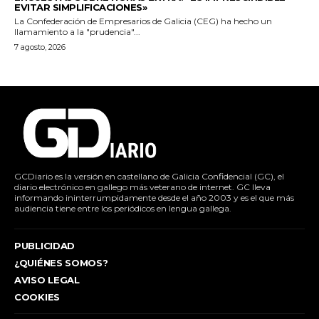
EVITAR SIMPLIFICACIONES»
La Confederación de Empresarios de Galicia (CEG) ha hecho un
llamamiento a la "prudencia"...
7 agosto, 2026
GCDiario es la versión en castellano de Galicia Confidencial (GC), el
diario electrónico en gallego más veterano de internet. GC lleva
informando ininterrumpidamente desde el año 2003 y es el que más
audiencia tiene entre los periódicos en lengua gallega.
PUBLICIDAD
¿QUIÉNES SOMOS?
AVISO LEGAL
COOKIES