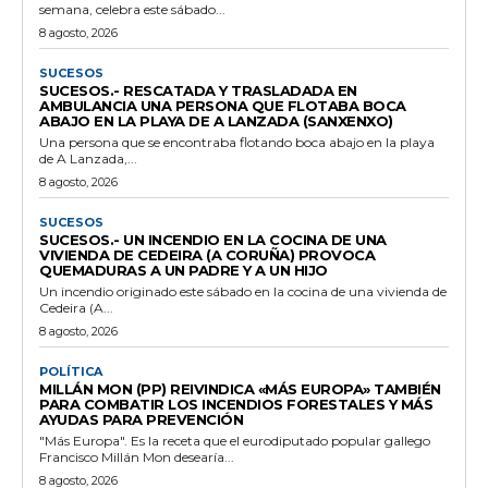
semana, celebra este sábado...
8 agosto, 2026
SUCESOS
SUCESOS.- RESCATADA Y TRASLADADA EN
AMBULANCIA UNA PERSONA QUE FLOTABA BOCA
ABAJO EN LA PLAYA DE A LANZADA (SANXENXO)
Una persona que se encontraba flotando boca abajo en la playa
de A Lanzada,...
8 agosto, 2026
SUCESOS
SUCESOS.- UN INCENDIO EN LA COCINA DE UNA
VIVIENDA DE CEDEIRA (A CORUÑA) PROVOCA
QUEMADURAS A UN PADRE Y A UN HIJO
Un incendio originado este sábado en la cocina de una vivienda de
Cedeira (A...
8 agosto, 2026
POLÍTICA
MILLÁN MON (PP) REIVINDICA «MÁS EUROPA» TAMBIÉN
PARA COMBATIR LOS INCENDIOS FORESTALES Y MÁS
AYUDAS PARA PREVENCIÓN
"Más Europa". Es la receta que el eurodiputado popular gallego
Francisco Millán Mon desearía...
8 agosto, 2026