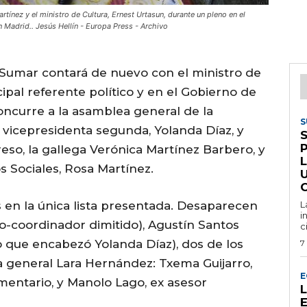
tínez y el ministro de Cultura, Ernest Urtasun, durante un pleno en el
Madrid.. Jesús Hellín - Europa Press - Archivo
Sumar contará de nuevo con el ministro de
ipal referente político y en el Gobierno de
concurre a la asamblea general de la
S
a vicepresidenta segunda, Yolanda Díaz, y
S
eso, la gallega Verónica Martínez Barbero, y
s Sociales, Rosa Martínez.
U
en la única lista presentada. Desaparecen
L
i
o-coordinador dimitido), Agustín Santos
c
o que encabezó Yolanda Díaz), dos de los
7
a general Lara Hernández: Txema Guijarro,
E
mentario, y Manolo Lago, ex asesor
E