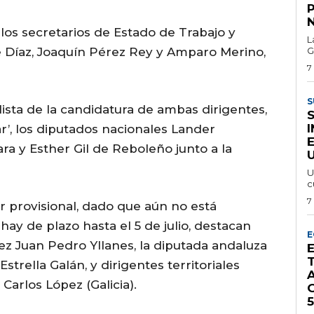
los secretarios de Estado de Trabajo y
L
e Díaz, Joaquín Pérez Rey y Amparo Merino,
G
7
S
lista de la candidatura de ambas dirigentes,
, los diputados nacionales Lander
ra y Esther Gil de Reboleño junto a la
U
U
c
7
er provisional, dado que aún no está
hay de plazo hasta el 5 de julio, destacan
E
z Juan Pedro Yllanes, la diputada andaluza
trella Galán, y dirigentes territoriales
Carlos López (Galicia).
G
5