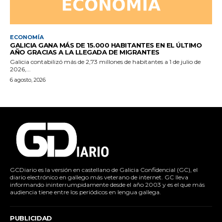
ECONOMÍA
GALICIA GANA MÁS DE 15.000 HABITANTES EN EL ÚLTIMO
AÑO GRACIAS A LA LLEGADA DE MIGRANTES
Galicia contabilizó más de 2,73 millones de habitantes a 1 de julio de
2026,...
6 agosto, 2026
GCDiario es la versión en castellano de Galicia Confidencial (GC), el
diario electrónico en gallego más veterano de internet. GC lleva
informando ininterrumpidamente desde el año 2003 y es el que más
audiencia tiene entre los periódicos en lengua gallega.
PUBLICIDAD