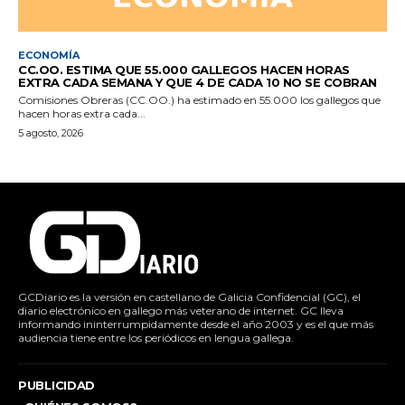
ECONOMÍA
CC.OO. ESTIMA QUE 55.000 GALLEGOS HACEN HORAS
EXTRA CADA SEMANA Y QUE 4 DE CADA 10 NO SE COBRAN
Comisiones Obreras (CC.OO.) ha estimado en 55.000 los gallegos que
hacen horas extra cada...
5 agosto, 2026
GCDiario es la versión en castellano de Galicia Confidencial (GC), el
diario electrónico en gallego más veterano de internet. GC lleva
informando ininterrumpidamente desde el año 2003 y es el que más
audiencia tiene entre los periódicos en lengua gallega.
PUBLICIDAD