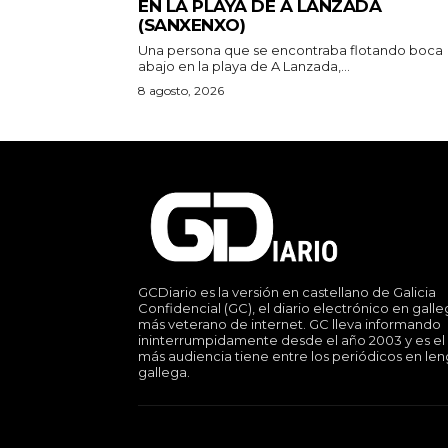
EN LA PLAYA DE A LANZADA
(SANXENXO)
Una persona que se encontraba flotando boca
abajo en la playa de A Lanzada,...
8 agosto, 2026
GCDiario es la versión en castellano de Galicia
Confidencial (GC), el diario electrónico en gall
más veterano de internet. GC lleva informando
ininterrumpidamente desde el año 2003 y es el
más audiencia tiene entre los periódicos en le
gallega.