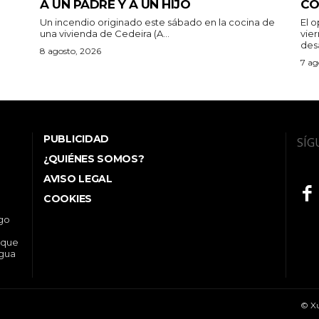
A UN PADRE Y A UN HIJO
CO
Un incendio originado este sábado en la cocina de
El 
una vivienda de Cedeira (A...
vie
des
8 agosto, 2026
7 ag
PUBLICIDAD
SÍG
¿QUIÉNES SOMOS?
AVISO LEGAL
COOKIES
ego
 que
ngua
© Xu