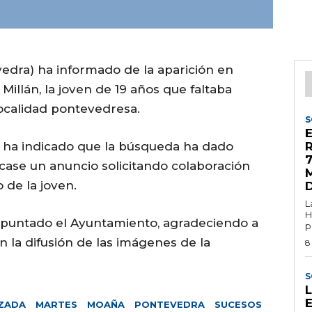
dra) ha informado de la aparición en
illán, la joven de 19 años que faltaba
ocalidad pontevedresa.
S
al ha indicado que la búsqueda ha dado
7
case un anuncio solicitando colaboración
M
 de la joven.
L
H
 apuntado el Ayuntamiento, agradeciendo a
p
 la difusión de las imágenes de la
8
S
ZADA
MARTES
MOAÑA
PONTEVEDRA
SUCESOS