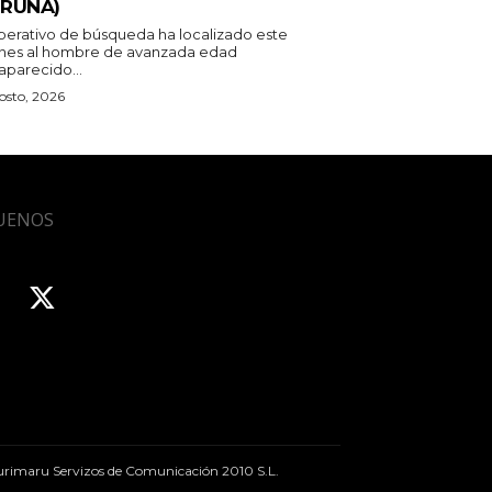
RUÑA)
operativo de búsqueda ha localizado este
rnes al hombre de avanzada edad
aparecido...
osto, 2026
UENOS
rimaru Servizos de Comunicación 2010 S.L.