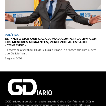
POLÍTICA
EL PPDEG DICE QUE GALICIA «VA A CUMPLIR LA LEY» CON
LOS MENORES MIGRANTES, PERO PIDE AL ESTADO
«CONSENSO»
La secretaria xeral del PPdeG, Paula Prado, ha recordado este jueves
que Galicia "va...
6 agosto, 2026
GCDiario es la versión en castellano de Galicia Confidencial (GC), el
diario electrónico en gallego más veterano de internet. GC lleva