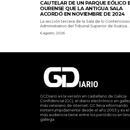
CAUTELAR DE UN PARQUE EÓLICO 
OURENSE QUE LA ANTIGUA SALA
ACORDÓ EN NOVIEMBRE DE 2024
La sección tercera de la Sala de lo Contencioso
Administrativo del Tribunal Superior de Xustiza...
6 agosto, 2026
GCDiario es la versión en castellano de Galicia
Confidencial (GC), el diario electrónico en gall
más veterano de internet. GC lleva informando
ininterrumpidamente desde el año 2003 y es el
más audiencia tiene entre los periódicos en le
gallega.