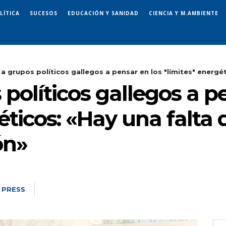
LÍTICA
SUCESOS
EDUCACIÓN Y SANIDAD
CIENCIA Y M.AMBIENTE
a grupos políticos gallegos a pensar en los "límites" energéti
políticos gallegos a p
éticos: «Hay una falta
ón»
 PRESS