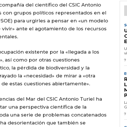
ompañía del científico del CSIC Antonio
es con grupos políticos representados en el
PSOE) para urgirles a pensar en «un modelo
S
e vivir» ante el agotamiento de los recursos
ntales.
U
cupación existente por la «llegada a los
v
», así como por otras cuestiones
7
co, la pérdida de biodiversidad y la
E
rayado la «necesidad» de mirar a «otra
R
ar de estas cuestiones abiertamente».
iencias del Mar del CSIC Antonio Turiel ha
L
ar una perspectiva científica de la
G
7
toda una serie de problemas concatenados
cha desorientación que también se