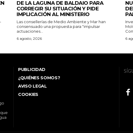
EN
DE LA LAGUNA DE BALDAIO PARA
NU
CORREGIR SU SITUACIÓN Y PIDE
DE
IMPLICACIÓN AL MINISTERIO
PA
-
Las consellerías de Medio Ambiente y Mar han
Inv
consensuado una propuesta para "impulsar
Mol
actuaciones...
Com
6 agosto, 2026
6 ag
PUBLICIDAD
SÍG
¿QUIÉNES SOMOS?
AVISO LEGAL
COOKIES
ego
 que
ngua