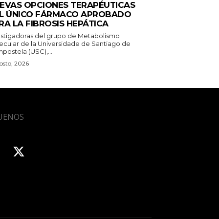
EVAS OPCIONES TERAPÉUTICAS
L ÚNICO FÁRMACO APROBADO
RA LA FIBROSIS HEPÁTICA
estigadoras del grupo de Metabolismo
ecular de la Universidade de Santiago de
postela (USC),...
osto, 2026
UENOS