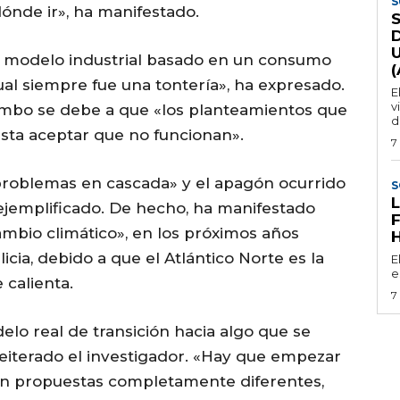
S
ónde ir», ha manifestado.
 modelo industrial basado en un consumo
cual siempre fue una tontería», ha expresado.
E
v
rumbo se debe a que «los planteamientos que
d
sta aceptar que no funcionan».
7
problemas en cascada» y el apagón ocurrido
S
 ejemplificado. De hecho, ha manifestado
ambio climático», en los próximos años
cia, debido a que el Atlántico Norte es la
E
e
calienta.
7
lo real de transición hacia algo que se
eiterado el investigador. «Hay que empezar
on propuestas completamente diferentes,