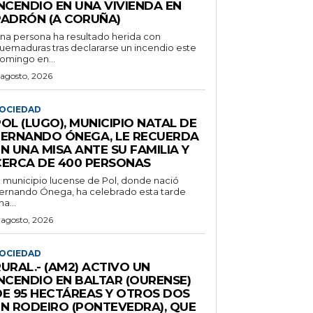
NCENDIO EN UNA VIVIENDA EN
PADRÓN (A CORUÑA)
na persona ha resultado herida con
uemaduras tras declararse un incendio este
omingo en...
 agosto, 2026
OCIEDAD
OL (LUGO), MUNICIPIO NATAL DE
FERNANDO ÓNEGA, LE RECUERDA
N UNA MISA ANTE SU FAMILIA Y
CERCA DE 400 PERSONAS
l municipio lucense de Pol, donde nació
ernando Ónega, ha celebrado esta tarde
na...
 agosto, 2026
OCIEDAD
URAL.- (AM2) ACTIVO UN
INCENDIO EN BALTAR (OURENSE)
DE 95 HECTÁREAS Y OTROS DOS
EN RODEIRO (PONTEVEDRA), QUE