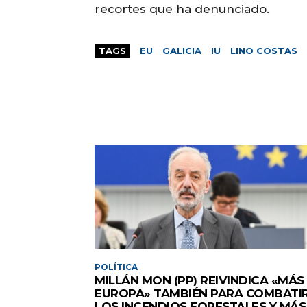
recortes que ha denunciado.
TAGS
EU
GALICIA
IU
LINO COSTAS
POLÍTICA
MILLÁN MON (PP) REIVINDICA «MÁS
EUROPA» TAMBIÉN PARA COMBATI
LOS INCENDIOS FORESTALES Y MÁS