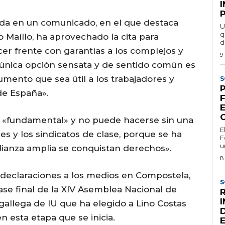
I
ida en un comunicado, en el que destaca
U
q
 Maíllo, ha aprovechado la cita para
d
er frente con garantías a los complejos y
9
la «única opción sensata y de sentido común es
umento que sea útil a los trabajadores y
S
P
 de España».
E
ta «fundamental» y no puede hacerse sin una
E
es y los sindicatos de clase, porque se ha
F
u
ianza amplia se conquistan derechos».
8
 declaraciones a los medios en Compostela,
S
fase final de la XIV Asemblea Nacional de
R
gallega de IU que ha elegido a Lino Costas
 esta etapa que se inicia.