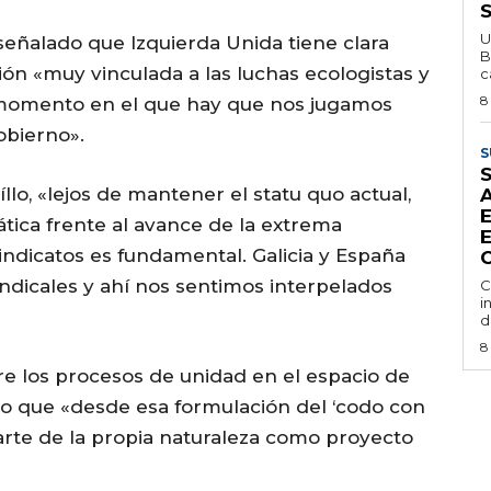
U
eñalado que Izquierda Unida tiene clara
B
ón «muy vinculada a las luchas ecologistas y
c
8
momento en el que hay que nos jugamos
obierno».
S
llo, «lejos de mantener el statu quo actual,
tica frente al avance de la extrema
E
sindicatos es fundamental. Galicia y España
indicales y ahí nos sentimos interpelados
C
i
d
8
re los procesos de unidad en el espacio de
ido que «desde esa formulación del ‘codo con
parte de la propia naturaleza como proyecto