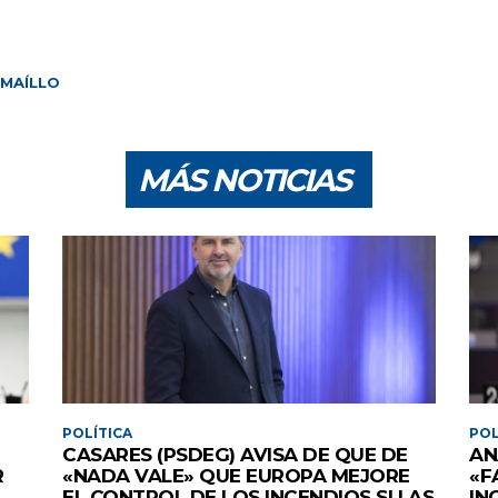
MAÍLLO
MÁS NOTICIAS
POLÍTICA
POL
CASARES (PSDEG) AVISA DE QUE DE
AN
R
«NADA VALE» QUE EUROPA MEJORE
«F
EL CONTROL DE LOS INCENDIOS SI LAS
IN