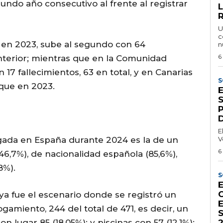
undo año consecutivo al frente al registrar
U
c
o en 2023, sube al segundo con 64
n
6
anterior; mientras que en la Comunidad
17 fallecimientos, 63 en total, y en Canarias
S
 que en 2023.
E
ogada en España durante 2024 es la de un
V
6
46,7%), de nacionalidad española (85,6%),
8%).
S
aya fue el escenario donde se registró un
miento, 244 del total de 471, es decir, un
n lugar 85 (18,05%); y piscinas con 57 (12,1%);