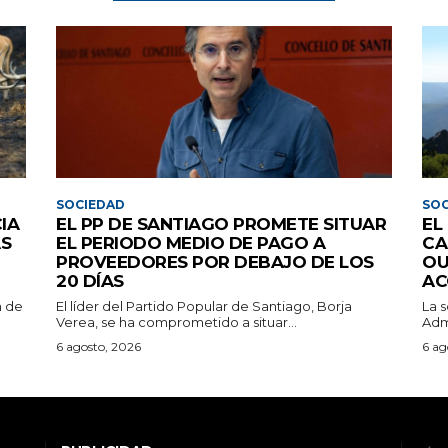
SOCIEDAD
SOC
IA
EL PP DE SANTIAGO PROMETE SITUAR
EL
AS
EL PERIODO MEDIO DE PAGO A
CA
PROVEEDORES POR DEBAJO DE LOS
OU
20 DÍAS
AC
n de
El líder del Partido Popular de Santiago, Borja
La 
Verea, se ha comprometido a situar...
Admi
6 agosto, 2026
6 ag