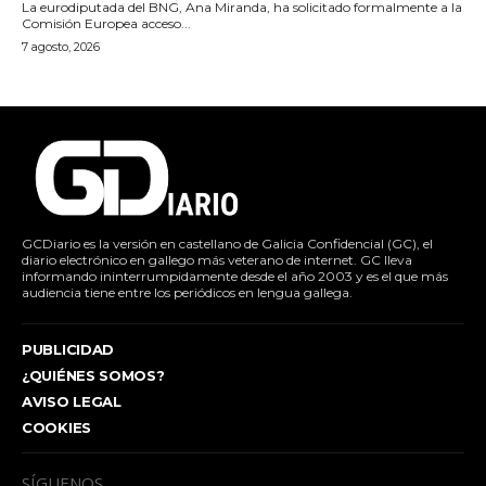
La eurodiputada del BNG, Ana Miranda, ha solicitado formalmente a la
Comisión Europea acceso...
7 agosto, 2026
GCDiario es la versión en castellano de Galicia Confidencial (GC), el
diario electrónico en gallego más veterano de internet. GC lleva
informando ininterrumpidamente desde el año 2003 y es el que más
audiencia tiene entre los periódicos en lengua gallega.
PUBLICIDAD
¿QUIÉNES SOMOS?
AVISO LEGAL
COOKIES
SÍGUENOS