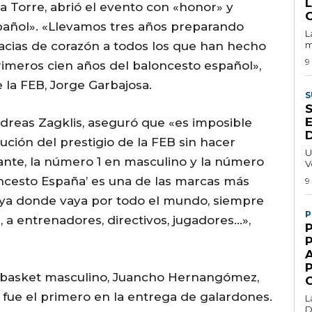
la Torre, abrió el evento con «honor» y
spañol». «Llevamos tres años preparando
L
gracias de corazón a todos los que han hecho
m
9
primeros cien años del baloncesto español»,
 la FEB, Jorge Garbajosa.
S
E
ndreas Zagklis, aseguró que «es imposible
tución del prestigio de la FEB sin hacer
U
ante, la número 1 en masculino y la número
V
oncesto España’ es una de las marcas más
9
aya donde vaya por todo el mundo, siempre
P
 a entrenadores, directivos, jugadores…»,
urobasket masculino, Juancho Hernangómez,
y fue el primero en la entrega de galardones.
L
D