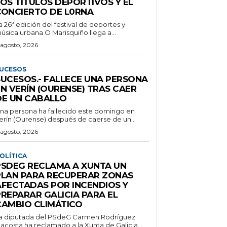
LOS TÍTULOS DEPORTIVOS Y EL
CONCIERTO DE L0RNA
a 26ª edición del festival de deportes y
úsica urbana O Marisquiño llega a...
 agosto, 2026
UCESOS
SUCESOS.- FALLECE UNA PERSONA
N VERÍN (OURENSE) TRAS CAER
DE UN CABALLO
na persona ha fallecido este domingo en
erín (Ourense) después de caerse de un...
 agosto, 2026
OLÍTICA
PSDEG RECLAMA A XUNTA UN
PLAN PARA RECUPERAR ZONAS
AFECTADAS POR INCENDIOS Y
PREPARAR GALICIA PARA EL
CAMBIO CLIMÁTICO
a diputada del PSdeG Carmen Rodríguez
acosta ha reclamado a la Xunta de Galicia...