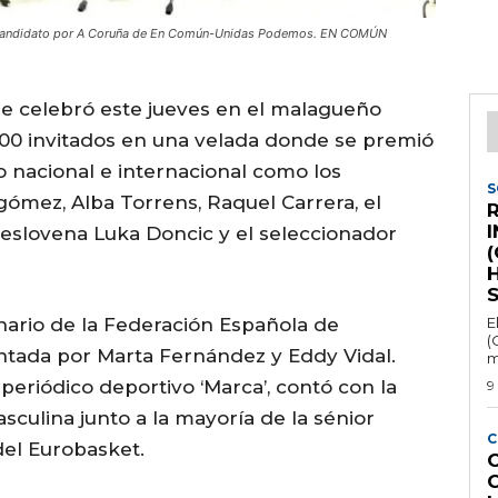
y candidato por A Coruña de En Común-Unidas Podemos. EN COMÚN
se celebró este jueves en el malagueño
 300 invitados en una velada donde se premió
o nacional e internacional como los
S
mez, Alba Torrens, Raquel Carrera, el
R
la eslovena Luka Doncic y el seleccionador
(
H
nario de la Federación Española de
E
(
entada por Marta Fernández y Eddy Vidal.
m
periódico deportivo ‘Marca’, contó con la
9
sculina junto a la mayoría de la sénior
C
el Eurobasket.