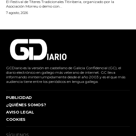
El Festival de Títeres Tradicionales Titiriberia, organizado por la
Asociación Morreu o demo con...
7 agosto, 2026
GCDiario es la versión en castellano de Galicia Confidencial (GC), el
diario electrónico en gallego más veterano de internet. GC lleva
informando ininterrumpidamente desde el año 2003 y es el que más
audiencia tiene entre los periódicos en lengua gallega.
PUBLICIDAD
¿QUIÉNES SOMOS?
AVISO LEGAL
COOKIES
SÍGUENOS