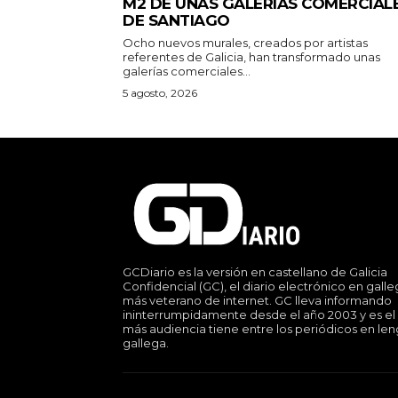
M2 DE UNAS GALERÍAS COMERCIAL
DE SANTIAGO
Ocho nuevos murales, creados por artistas
referentes de Galicia, han transformado unas
galerías comerciales...
5 agosto, 2026
GCDiario es la versión en castellano de Galicia
Confidencial (GC), el diario electrónico en gall
más veterano de internet. GC lleva informando
ininterrumpidamente desde el año 2003 y es el
más audiencia tiene entre los periódicos en le
gallega.