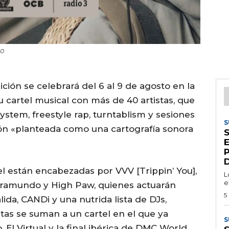
ÑO
ición se celebrará del 6 al 9 de agosto en la
u cartel musical con más de 40 artistas, que
ystem, freestyle rap, turntablism y sesiones
S
ón «planteada como una cartografía sonora
S
D
el están encabezadas por VVV [Trippin’ You],
L
e
framundo y High Paw, quienes actuarán
5
ida, CANDi y una nutrida lista de DJs,
istas se suman a un cartel en el que ya
S
 El Virtual y la final ibérica de DMC World