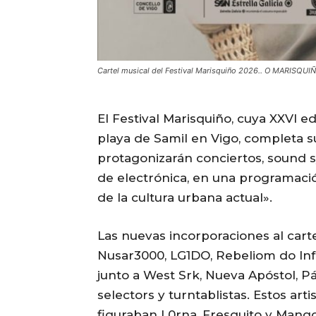
Cartel musical del Festival Marisquiño 2026.. O MARISQUI
El Festival Marisquiño, cuya XXVI ed
playa de Samil en Vigo, completa s
protagonizarán conciertos, sound s
de electrónica, en una programaci
de la cultura urbana actual».
Las nuevas incorporaciones al cart
Nusar3000, LG1DO, Rebeliom do In
junto a West Srk, Nueva Apóstol, Pál
selectors y turntablistas. Estos art
figuraban L0rna, Fresquito y Mango,