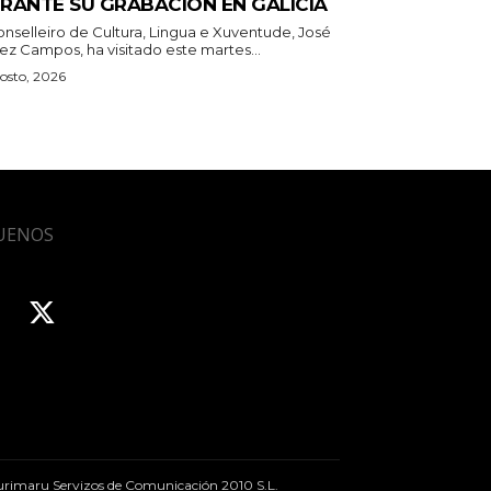
RANTE SU GRABACIÓN EN GALICIA
onselleiro de Cultura, Lingua e Xuventude, José
ez Campos, ha visitado este martes...
osto, 2026
UENOS
rimaru Servizos de Comunicación 2010 S.L.