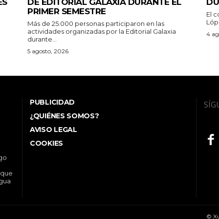
ES
DE EDITORIAL GALAXIA DURANTE EL
DU
PRIMER SEMESTRE
El c
Lóp
Más de 25.000 personas participaron en las
actividades organizadas por la Editorial Galaxia
4 ag
durante...
5 agosto, 2026
PUBLICIDAD
SÍG
¿QUIÉNES SOMOS?
AVISO LEGAL
COOKIES
ego
 que
ngua
© Xu