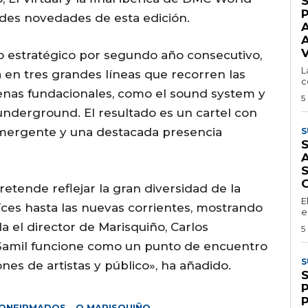
S
des novedades de esta edición.
A
o estratégico por segundo año consecutivo,
L
a en tres grandes líneas que recorren las
c
cenas fundacionales, como el sound system y
5
a underground. El resultado es un cartel con
emergente y una destacada presencia
S
S
A
retende reflejar la gran diversidad de la
E
aíces hasta las nuevas corrientes, mostrando
e
ala el director de Marisquiño, Carlos
5
Samil funcione como un punto de encuentro
S
nes de artistas y público», ha añadido.
ONFIRMADOS
O MARISQUIÑO