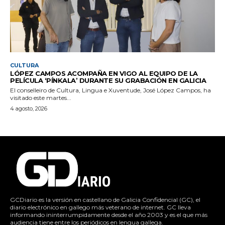
CULTURA
LÓPEZ CAMPOS ACOMPAÑA EN VIGO AL EQUIPO DE LA
PELÍCULA ‘PÍNKALA’ DURANTE SU GRABACIÓN EN GALICIA
El conselleiro de Cultura, Lingua e Xuventude, José López Campos, ha
visitado este martes...
4 agosto, 2026
GCDiario es la versión en castellano de Galicia Confidencial (GC), el
diario electrónico en gallego más veterano de internet. GC lleva
informando ininterrumpidamente desde el año 2003 y es el que más
audiencia tiene entre los periódicos en lengua gallega.