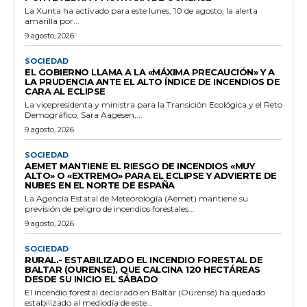
La Xunta ha activado para este lunes, 10 de agosto, la alerta
amarilla por...
9 agosto, 2026
SOCIEDAD
EL GOBIERNO LLAMA A LA «MÁXIMA PRECAUCIÓN» Y A
LA PRUDENCIA ANTE EL ALTO ÍNDICE DE INCENDIOS DE
CARA AL ECLIPSE
La vicepresidenta y ministra para la Transición Ecológica y el Reto
Demográfico, Sara Aagesen,...
9 agosto, 2026
SOCIEDAD
AEMET MANTIENE EL RIESGO DE INCENDIOS «MUY
ALTO» O «EXTREMO» PARA EL ECLIPSE Y ADVIERTE DE
NUBES EN EL NORTE DE ESPAÑA
La Agencia Estatal de Meteorología (Aemet) mantiene su
previsión de peligro de incendios forestales...
9 agosto, 2026
SOCIEDAD
RURAL.- ESTABILIZADO EL INCENDIO FORESTAL DE
BALTAR (OURENSE), QUE CALCINA 120 HECTÁREAS
DESDE SU INICIO EL SÁBADO
El incendio forestal declarado en Baltar (Ourense) ha quedado
estabilizado al mediodía de este...