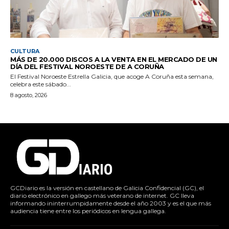
CULTURA
MÁS DE 20.000 DISCOS A LA VENTA EN EL MERCADO DE UN
DÍA DEL FESTIVAL NOROESTE DE A CORUÑA
El Festival Noroeste Estrella Galicia, que acoge A Coruña esta semana,
celebra este sábado...
8 agosto, 2026
GCDiario es la versión en castellano de Galicia Confidencial (GC), el
diario electrónico en gallego más veterano de internet. GC lleva
informando ininterrumpidamente desde el año 2003 y es el que más
audiencia tiene entre los periódicos en lengua gallega.