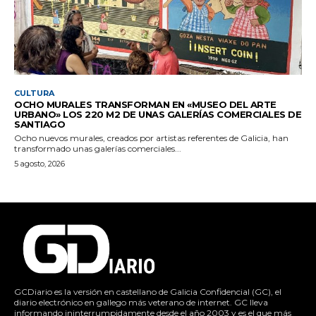
CULTURA
OCHO MURALES TRANSFORMAN EN «MUSEO DEL ARTE
URBANO» LOS 220 M2 DE UNAS GALERÍAS COMERCIALES DE
SANTIAGO
Ocho nuevos murales, creados por artistas referentes de Galicia, han
transformado unas galerías comerciales...
5 agosto, 2026
GCDiario es la versión en castellano de Galicia Confidencial (GC), el
diario electrónico en gallego más veterano de internet. GC lleva
informando ininterrumpidamente desde el año 2003 y es el que más