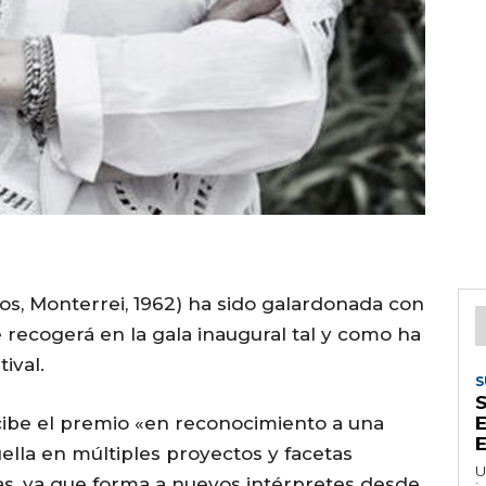
llos, Monterrei, 1962) ha sido galardonada con
recogerá en la gala inaugural tal y como ha
ival.
S
cibe el premio «en reconocimiento a una
E
E
ella en múltiples proyectos y facetas
U
as, ya que forma a nuevos intérpretes desde