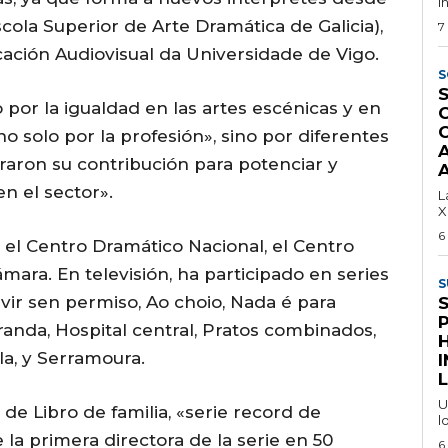
i
cola Superior de Arte Dramática de Galicia),
7
ación Audiovisual da Universidade de Vigo.
S
S
por la igualdad en las artes escénicas y en
no solo por la profesión», sino por diferentes
oraron su contribución para potenciar y
A
en el sector».
L
X
6
el Centro Dramático Nacional, el Centro
ara. En televisión, ha participado en series
S
ivir sen permiso, Ao choio, Nada é para
randa, Hospital central, Pratos combinados,
a, y Serramoura.
I
L
U
 de Libro de familia, «serie record de
l
a primera directora de la serie en 50
6