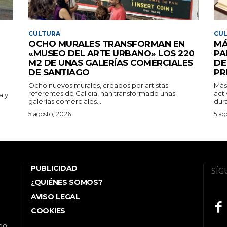
CULTURA
CU
OCHO MURALES TRANSFORMAN EN
MÁ
«MUSEO DEL ARTE URBANO» LOS 220
PA
M2 DE UNAS GALERÍAS COMERCIALES
DE
DE SANTIAGO
PR
Ocho nuevos murales, creados por artistas
Más
referentes de Galicia, han transformado unas
acti
a y
galerías comerciales...
dura
5 agosto, 2026
5 ag
PUBLICIDAD
SÍG
¿QUIÉNES SOMOS?
AVISO LEGAL
COOKIES
ego