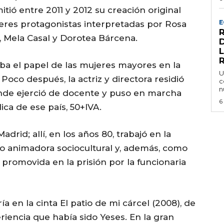
tió entre 2011 y 2012 su creación original
E
eres protagonistas interpretadas por Rosa
o, Mela Casal y Dorotea Bárcena.
caba el papel de las mujeres mayores en la
U
 Poco después, la actriz y directora residió
c
n
nde ejerció de docente y puso en marcha
6
lica de ese país, 50+IVA.
rid; allí, en los años 80, trabajó en la
o animadora sociocultural y, además, como
 promovida en la prisión por la funcionaria
ía en la cinta El patio de mi cárcel (2008), de
riencia que había sido Yeses. En la gran