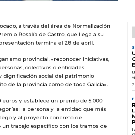
ocado, a través del área de Normalización
Premio Rosalía de Castro, que llega a su
presentación termina el 28 de abril.
S
ganismo provincial, «reconocer iniciativas,
 personas, colectivos o entidades
U
dignificación social del patrimonio
v
ito de la provincia como de toda Galicia».
7
E
0 euros y establece un premio de 5.000
R
egorías: la persona y la entidad que más
lego y al proyecto concreto de
e un trabajo específico con los tramos de
L
G