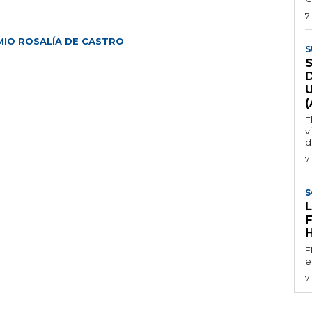
7
MIO ROSALÍA DE CASTRO
S
E
v
d
7
S
E
e
7