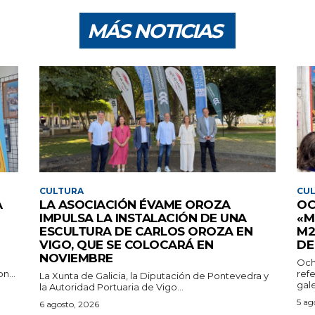
MÁS NOTICIAS
CULTURA
CU
A
LA ASOCIACIÓN ÉVAME OROZA
OC
IMPULSA LA INSTALACIÓN DE UNA
«M
ESCULTURA DE CARLOS OROZA EN
M2
VIGO, QUE SE COLOCARÁ EN
DE
NOVIEMBRE
Och
n...
ref
La Xunta de Galicia, la Diputación de Pontevedra y
gale
la Autoridad Portuaria de Vigo...
5 ag
6 agosto, 2026