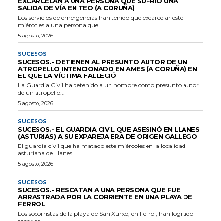
EXCARCELAN A UNA PERSONA QUE SUFRIÓ UNA
SALIDA DE VÍA EN TEO (A CORUÑA)
Los servicios de emergencias han tenido que excarcelar este
miércoles a una persona que...
5 agosto, 2026
SUCESOS
SUCESOS.- DETIENEN AL PRESUNTO AUTOR DE UN
ATROPELLO INTENCIONADO EN AMES (A CORUÑA) EN
EL QUE LA VÍCTIMA FALLECIÓ
La Guardia Civil ha detenido a un hombre como presunto autor
de un atropello...
5 agosto, 2026
SUCESOS
SUCESOS.- EL GUARDIA CIVIL QUE ASESINÓ EN LLANES
(ASTURIAS) A SU EXPAREJA ERA DE ORIGEN GALLEGO
El guardia civil que ha matado este miércoles en la localidad
asturiana de Llanes...
5 agosto, 2026
SUCESOS
SUCESOS.- RESCATAN A UNA PERSONA QUE FUE
ARRASTRADA POR LA CORRIENTE EN UNA PLAYA DE
FERROL
Los socorristas de la playa de San Xurxo, en Ferrol, han logrado
sacar del...