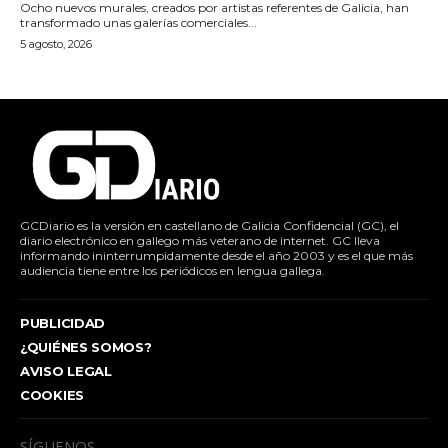
Ocho nuevos murales, creados por artistas referentes de Galicia, han
transformado unas galerías comerciales...
5 agosto, 2026
GCDiario es la versión en castellano de Galicia Confidencial (GC), el
diario electrónico en gallego más veterano de internet. GC lleva
informando ininterrumpidamente desde el año 2003 y es el que más
audiencia tiene entre los periódicos en lengua gallega.
PUBLICIDAD
¿QUIÉNES SOMOS?
AVISO LEGAL
COOKIES
SÍGUENOS