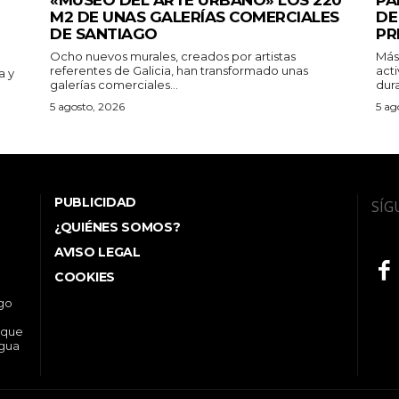
M2 DE UNAS GALERÍAS COMERCIALES
DE
DE SANTIAGO
PR
Ocho nuevos murales, creados por artistas
Más
referentes de Galicia, han transformado unas
acti
a y
galerías comerciales...
dura
5 agosto, 2026
5 ag
PUBLICIDAD
SÍG
¿QUIÉNES SOMOS?
AVISO LEGAL
COOKIES
ego
 que
ngua