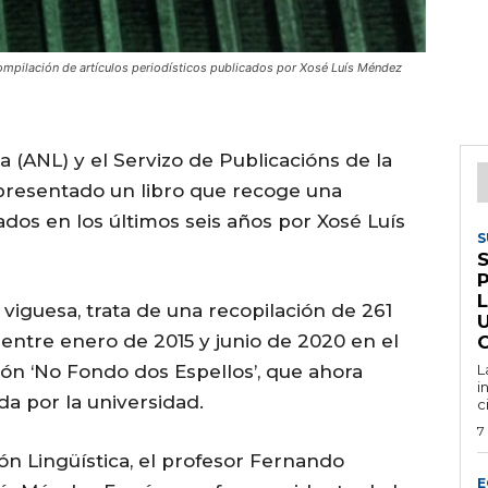
compilación de artículos periodísticos publicados por Xosé Luís Méndez
a (ANL) y el Servizo de Publicacións de la
presentado un libro que recoge una
ados en los últimos seis años por Xosé Luís
S
S
viguesa, trata de una recopilación de 261
U
entre enero de 2015 y junio de 2020 en el
ción ‘No Fondo dos Espellos’, que ahora
L
i
a por la universidad.
c
7
ón Lingüística, el profesor Fernando
E