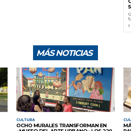
G
5
G
5
7
MÁS NOTICIAS
CULTURA
CU
OCHO MURALES TRANSFORMAN EN
MÁ
«MUSEO DEL ARTE URBANO» LOS 220
PA