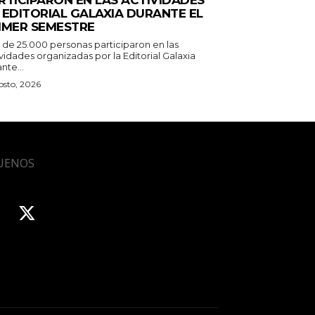
 EDITORIAL GALAXIA DURANTE EL
IMER SEMESTRE
 de 25.000 personas participaron en las
vidades organizadas por la Editorial Galaxia
nte...
osto, 2026
UENOS