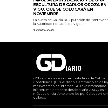
ESCULTURA DE CARLOS OROZA EN
VIGO, QUE SE COLOCARÁ EN
NOVIEMBRE
La Xunta de Galicia, la Diputación de Pontevedr
la Autoridad Portuaria de Vigo...
6 agosto, 2026
GCDiario es la versión en castellano de Galicia
Confidencial (GC), el diario electrónico en gall
más veterano de internet. GC lleva informando
ininterrumpidamente desde el año 2003 y es el
más audiencia tiene entre los periódicos en le
gallega.