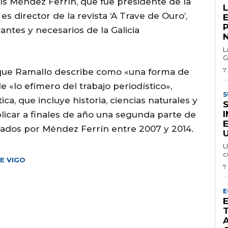
ís Méndez Ferrín, que fue presidente de la
s director de la revista ‘A Trave de Ouro’,
E
antes y necesarios de la Galicia
L
G
7
, que Ramallo describe como «una forma de
e «lo efímero del trabajo periodístico»,
S
a, que incluye historia, ciencias naturales y
blicar a finales de año una segunda parte de
cados por Méndez Ferrín entre 2007 y 2014.
U
U
c
E VIGO
7
E