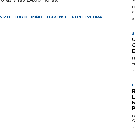
L
g
NIZO
LUGO
MIÑO
OURENSE
PONTEVEDRA
8
S
U
v
7
E
R
L
G
7