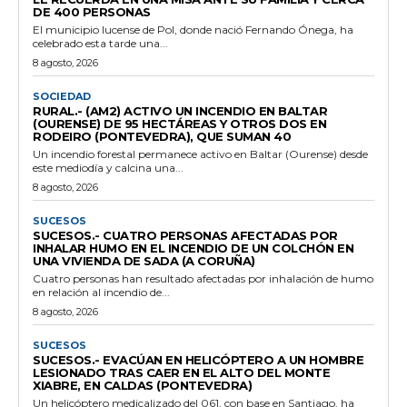
DE 400 PERSONAS
El municipio lucense de Pol, donde nació Fernando Ónega, ha
celebrado esta tarde una...
8 agosto, 2026
SOCIEDAD
RURAL.- (AM2) ACTIVO UN INCENDIO EN BALTAR
(OURENSE) DE 95 HECTÁREAS Y OTROS DOS EN
RODEIRO (PONTEVEDRA), QUE SUMAN 40
Un incendio forestal permanece activo en Baltar (Ourense) desde
este mediodía y calcina una...
8 agosto, 2026
SUCESOS
SUCESOS.- CUATRO PERSONAS AFECTADAS POR
INHALAR HUMO EN EL INCENDIO DE UN COLCHÓN EN
UNA VIVIENDA DE SADA (A CORUÑA)
Cuatro personas han resultado afectadas por inhalación de humo
en relación al incendio de...
8 agosto, 2026
SUCESOS
SUCESOS.- EVACÚAN EN HELICÓPTERO A UN HOMBRE
LESIONADO TRAS CAER EN EL ALTO DEL MONTE
XIABRE, EN CALDAS (PONTEVEDRA)
Un helicóptero medicalizado del 061, con base en Santiago, ha