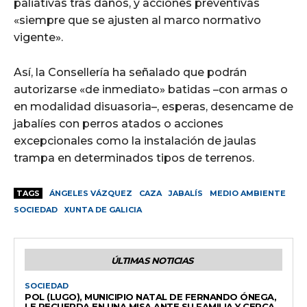
paliativas tras daños, y acciones preventivas
«siempre que se ajusten al marco normativo
vigente».
Así, la Consellería ha señalado que podrán
autorizarse «de inmediato» batidas –con armas o
en modalidad disuasoria–, esperas, desencame de
jabalíes con perros atados o acciones
excepcionales como la instalación de jaulas
trampa en determinados tipos de terrenos.
TAGS
ÁNGELES VÁZQUEZ
CAZA
JABALÍS
MEDIO AMBIENTE
SOCIEDAD
XUNTA DE GALICIA
ÚLTIMAS NOTICIAS
SOCIEDAD
POL (LUGO), MUNICIPIO NATAL DE FERNANDO ÓNEGA,
LE RECUERDA EN UNA MISA ANTE SU FAMILIA Y CERCA