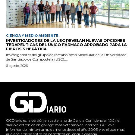
CIENCIA Y MEDIO AMBIENTE
INVESTIGADORES DE LA USC REVELAN NUEVAS OPCIONES
TERAPÉUTICAS DEL ÚNICO FÁRMACO APROBADO PARA LA
FIBROSIS HEPÁTICA
Investigadoras del grupo de Metabolismo Molecular de la Universidade
de Santiago de Compostela (USC),...
6 agosto, 2026
GCDiario es la versión en castellano de Galicia Confidencial (GC), el
diario electrónico en gallego más veterano de internet. GC lleva
informando ininterrumpidamente desde el año 2003 y es el que más
audiencia tiene entre los periódicos en lengua gallega.