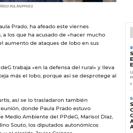
o.. ÍÑIGO ROLÁN/PPDEG
aula Prado, ha afeado este viernes
, a los que ha acusado de «hacer mucho
el aumento de ataques de lobo en sus
S
E
E
deG trabaja «en la defensa del rural» y lleva
U
teja más el lobo, porque así se desprotege al
i
7
S
rtis, así se lo trasladaron también
S
reunión, donde Paula Prado estuvo
e Medio Ambiente del PPdeG, Marisol Díaz,
lino Souto, los diputados autonómicos
A