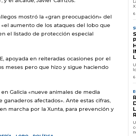
y el alcalde, Javier Caínzos.
L
X
6
llegos mostró la «gran preocupación» del
 «el aumento de los ataques del lobo que
S
n el listado de protección especial
I
L
E, apoyada en reiteradas ocasiones por el
U
os meses pero que hizo y sigue haciendo
l
6
y en Galicia «nueve animales de media
E
e ganaderos afectados». Ante estas cifras,
 en marcha por la Xunta, para prevención y
U
c
n